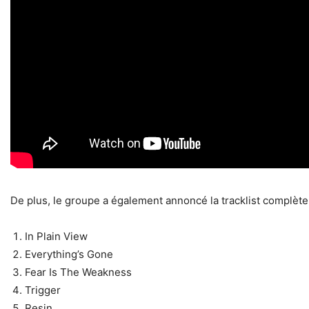
De plus, le groupe a également annoncé la tracklist complèt
In Plain View
Everything’s Gone
Fear Is The Weakness
Trigger
Resin