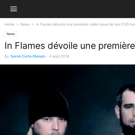
Home
News
In Flames dévoile une première video issue de son DVD liv
News
In Flames dévoile une première
By
Sarah Curto Elionah
-
4 août 2016