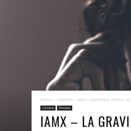
Accueil
Concerts
IamX – La Gravière, Genève – 
Concerts
Previews
IAMX – LA GRAVI