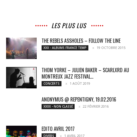
LES PLUS LUS
THE REBELS ASSHOLES – FOLLOW THE LINE
19 OCTOBRE 2015
XXX - ALBUMS FRANCE TEMP
THOM YORKE – JULIEN BAKER – SCARLXRD AU
MONTREUX JAZZ FESTIVAL...
1 AOÛT 2019
CONCERTS
ANONYMUS @ REPENTIGNY, 19.02.2016
22 FÉVRIER 2016
XXXX - NON CLASSÉ
EDITO AVRIL 2017
1 AVRIL 2017
DIVERS