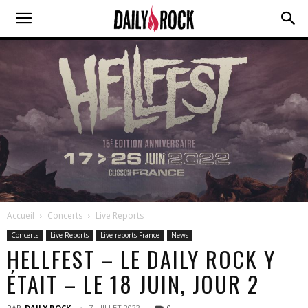
Accueil
Concerts
Live Reports
Concerts
Live Reports
Live reports France
News
HELLFEST – LE DAILY ROCK Y
ÉTAIT – LE 18 JUIN, JOUR 2
PAR
DAILY ROCK
7 JUILLET 2022
0