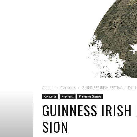
Accueil
Concerts
GUINNESS IRISH FESTIVAL – DU 
Concerts
Previews
Previews Suisse
GUINNESS IRISH 
SION