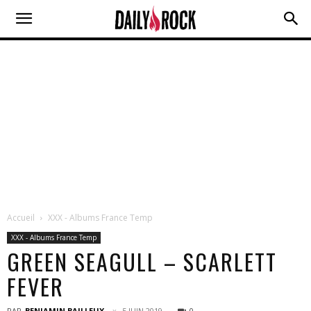
Accueil
XXX - Albums France Temp
XXX - Albums France Temp
GREEN SEAGULL – SCARLETT
FEVER
PAR
BENJAMIN BAILLEUX
5 JUIN 2019
0