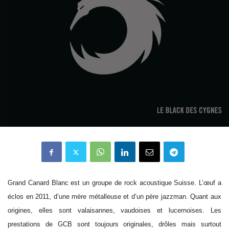
Grand Canard Blanc est un groupe de rock acoustique Suisse. L’œuf a
éclos en 2011, d’une mère métalleuse et d’un père jazzman. Quant aux
origines, elles sont valaisannes, vaudoises et lucernoises. Les
prestations de GCB sont toujours originales, drôles mais surtout