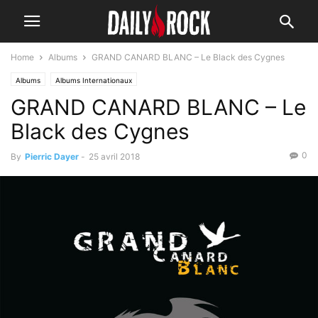
Home
Albums
GRAND CANARD BLANC – Le Black des Cygnes
Albums
Albums Internationaux
GRAND CANARD BLANC – Le
Black des Cygnes
0
By
Pierric Dayer
-
25 avril 2018