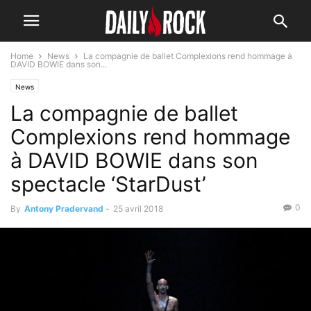
Home
News
La compagnie de ballet Complexions rend hommage à
DAVID BOWIE dans son...
News
La compagnie de ballet
Complexions rend hommage
à DAVID BOWIE dans son
spectacle ‘StarDust’
0
By
Antony Pradervand
-
25 avril 2018