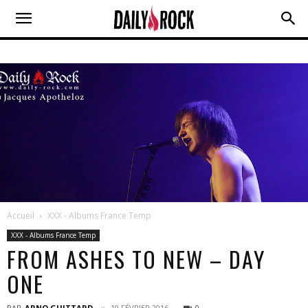
Accueil
XXX - Albums France Temp
XXX - Albums France Temp
FROM ASHES TO NEW – DAY
ONE
PAR
ARNO GUITTARD
19 FÉVRIER 2016
0