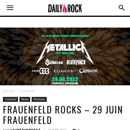
Accueil
Concerts
Concerts
News
Previews
FRAUENFELD ROCKS – 29 JUIN
FRAUENFELD
PAR
LAURE NOVERRAZ
22 JUIN 2022
0