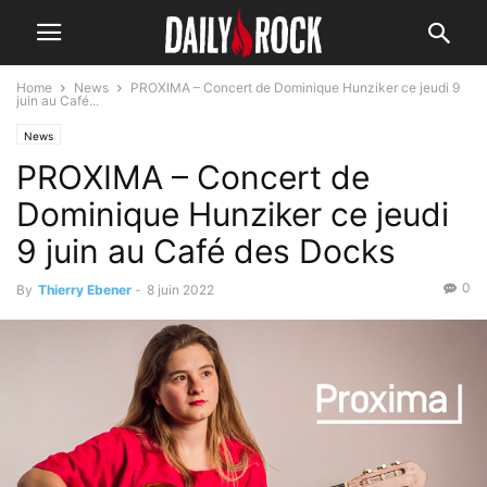
Home
News
PROXIMA – Concert de Dominique Hunziker ce jeudi 9
juin au Café...
News
PROXIMA – Concert de
Dominique Hunziker ce jeudi
9 juin au Café des Docks
0
By
Thierry Ebener
-
8 juin 2022