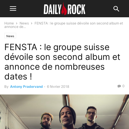
Home
News
FENSTA : le groupe suisse dévoile son second album et
annonce de...
News
FENSTA : le groupe suisse
dévoile son second album et
annonce de nombreuses
dates !
0
By
Antony Pradervand
-
6 février 2018