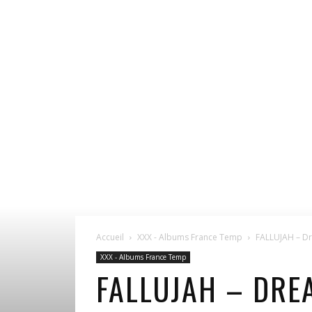
Accueil
XXX - Albums France Temp
FALLUJAH – D
XXX - Albums France Temp
FALLUJAH – DRE