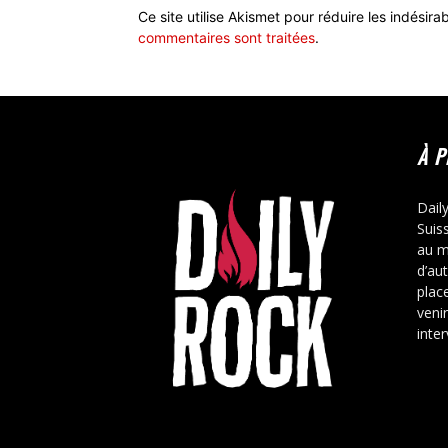
Ce site utilise Akismet pour réduire les indésira
commentaires sont traitées
.
À 
Dail
Suis
au m
d’au
place
veni
inte