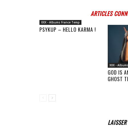
ARTICLES CONN
XXX - Albums France Temp
PSYKUP – HELLO KARMA !
XXX - Album
GOD IS 
GHOST T
LAISSER