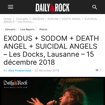
Home
Concerts
EXODUS + SODOM + DEATH ANGEL + SUICIDAL
ANGELS – Les Docks,...
Concerts
Live Reports
Photos
EXODUS + SODOM + DEATH
ANGEL + SUICIDAL ANGELS
– Les Docks, Lausanne – 15
décembre 2018
0
By
Alex Pradervand
-
23 décembre 2018