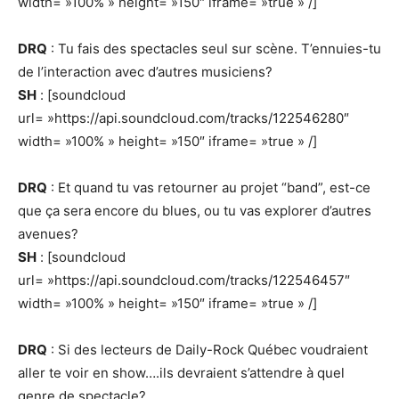
width= »100% » height= »150″ iframe= »true » /]
DRQ
: Tu fais des spectacles seul sur scène. T’ennuies-tu
de l’interaction avec d’autres musiciens?
SH
: [soundcloud
url= »https://api.soundcloud.com/tracks/122546280″
width= »100% » height= »150″ iframe= »true » /]
DRQ
: Et quand tu vas retourner au projet “band”, est-ce
que ça sera encore du blues, ou tu vas explorer d’autres
avenues?
SH
: [soundcloud
url= »https://api.soundcloud.com/tracks/122546457″
width= »100% » height= »150″ iframe= »true » /]
DRQ
: Si des lecteurs de Daily-Rock Québec voudraient
aller te voir en show….ils devraient s’attendre à quel
genre de spectacle?