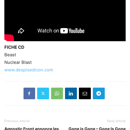
FICHE CD
Beast
Nuclear Blast
www.despisedicon.com
Previous article
Next article
Agnostic Front annonce les
Gone is Gone – Gone Is Gone