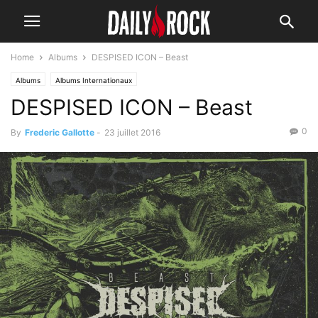
Home
Albums
DESPISED ICON – Beast
Albums
Albums Internationaux
DESPISED ICON – Beast
0
By
Frederic Gallotte
-
23 juillet 2016