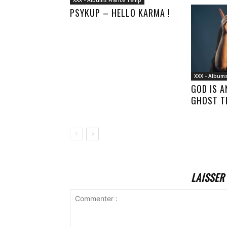
XXX - Albums France Temp
PSYKUP – HELLO KARMA !
XXX - Album
GOD IS 
GHOST T
LAISSER