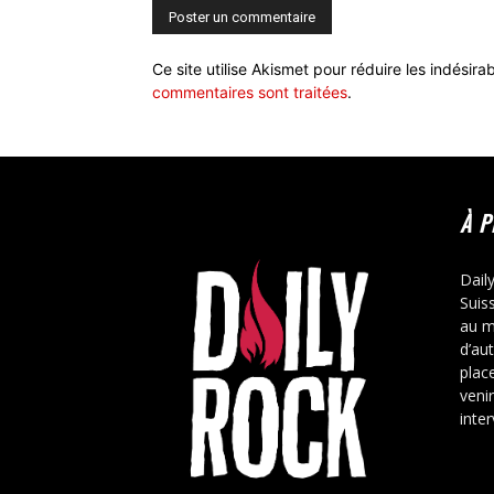
Ce site utilise Akismet pour réduire les indésira
commentaires sont traitées
.
À 
Dail
Suis
au m
d’au
place
veni
inte