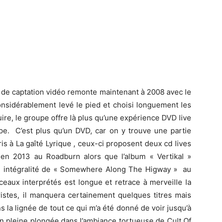
de captation vidéo remonte maintenant à 2008 avec le
onsidérablement levé le pied et choisi longuement les
uire, le groupe offre là plus qu’une expérience DVD live
e. C’est plus qu’un DVD, car on y trouve une partie
s à La gaîté Lyrique , ceux-ci proposent deux cd lives
en 2013 au Roadburn alors que l’album « Vertikal »
 son intégralité de « Somewhere Along The Higway » au
aux interprétés est longue et retrace à merveille la
istes, il manquera certainement quelques titres mais
s la lignée de tout ce qui m’a été donné de voir jusqu’à
en pleine plongée dans l’ambiance tortueuse de Cult Of