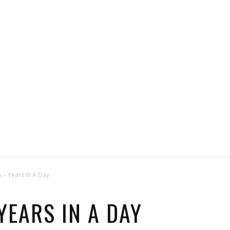
– Years In A Day
YEARS IN A DAY