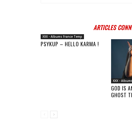
ARTICLES CONN
XXX - Albums France Temp
PSYKUP – HELLO KARMA !
XXX - Album
GOD IS 
GHOST T