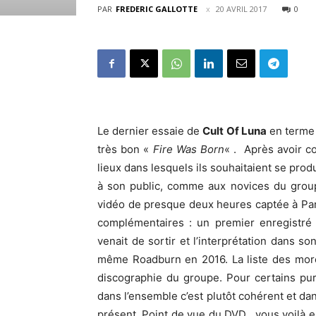
PAR
FREDERIC GALLOTTE
20 AVRIL 2017
0
Le dernier essaie de
Cult Of Luna
en terme 
très bon «
Fire Was Born
« . Après avoir c
lieux dans lesquels ils souhaitaient se prod
à son public, comme aux novices du group
vidéo de presque deux heures captée à Pari
complémentaires : un premier enregistré 
venait de sortir et l’interprétation dans
même Roadburn en 2016. La liste des morce
discographie du groupe. Pour certains pur
dans l’ensemble c’est plutôt cohérent et dan
présent. Point de vue du DVD , vous voilà 