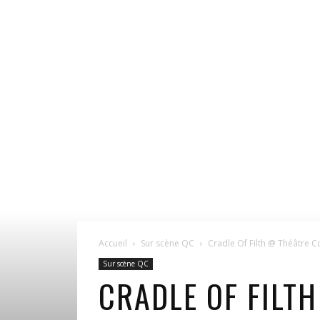
Accueil
Sur scène QC
Cradle Of Filth @ Théâtre 
Sur scène QC
CRADLE OF FILT