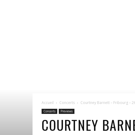
Accueil
Concerts
Courtney Barnett – Fribourg – 
Concerts
Previews
COURTNEY BARNE