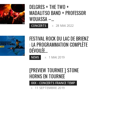
DELGRES + THE TWO +
MADALITSO BAND + PROFESSOR
WOUASSA –...
28 MAI 2022
CONCERTS
FESTIVAL ROCK DU LAC DE BRIENZ
: LA PROGRAMMATION COMPLÈTE
DÉVOILÉE...
1 MAI 2019
NEWS
[PREVIEW TOURNEE ] STONE
HORNS EN TOURNEE
XXX - CONCERTS FRANCE TEMP
11 SEPTEMBRE 2019