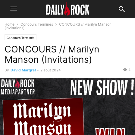
Home
Concours Terminés
CONCOURS // Marilyn Manson
(Invitations)
Concours Terminés
CONCOURS // Marilyn
Manson (Invitations)
2
By
David Margraf
-
2 août 2024