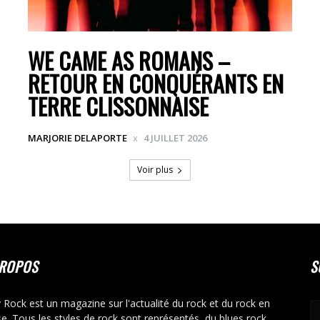
WE CAME AS ROMANS –
RETOUR EN CONQUÉRANTS EN
TERRE CLISSONNAISE
MARJORIE DELAPORTE
4 JUILLET 2026
Voir plus
PROPOS
S
y Rock est un magazine sur l'actualité du rock et du rock en
se. Tous les styles de rock sont représentés, du blues rock