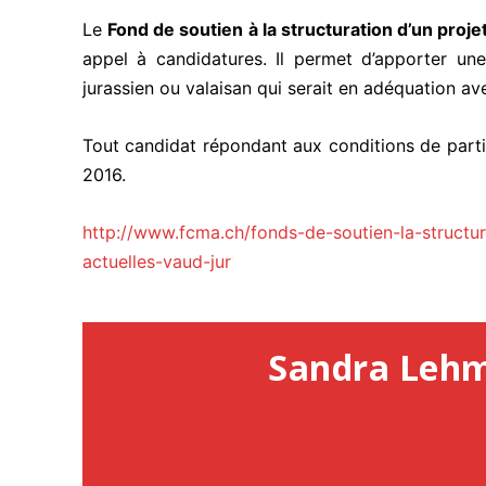
Le
Fond de soutien à la structuration d’un proj
appel à candidatures. Il permet d’apporter un
jurassien ou valaisan qui serait en adéquation av
Tout candidat répondant aux conditions de parti
2016.
http://www.fcma.ch/fonds-de-soutien-la-structu
actuelles-vaud-jur
Sandra Leh