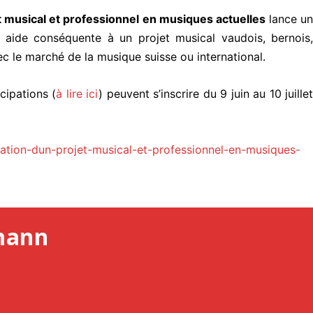
et musical et professionnel en musiques actuelles
lance un
e aide conséquente à un projet musical vaudois, bernois,
ec le marché de la musique suisse ou international.
cipations (
à lire ici
) peuvent s’inscrire du 9 juin au 10 juille
ration-dun-projet-musical-et-professionnel-en-musiques-
mann