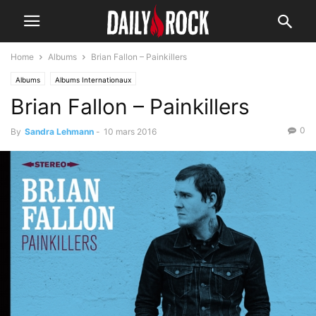
Home
Albums
Brian Fallon – Painkillers
Albums
Albums Internationaux
Brian Fallon – Painkillers
0
By
Sandra Lehmann
-
10 mars 2016