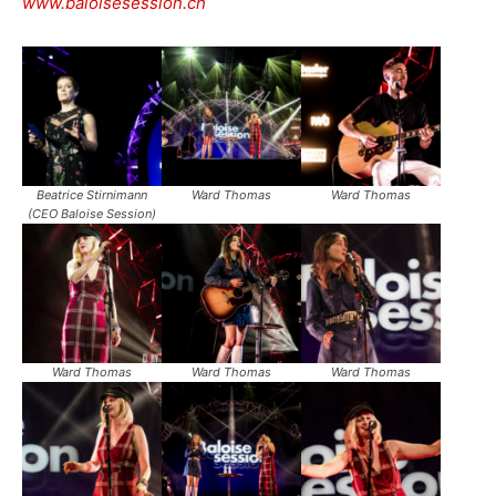
www.baloisesession.ch
Beatrice Stirnimann
Ward Thomas
Ward Thomas
(CEO Baloise Session)
Ward Thomas
Ward Thomas
Ward Thomas