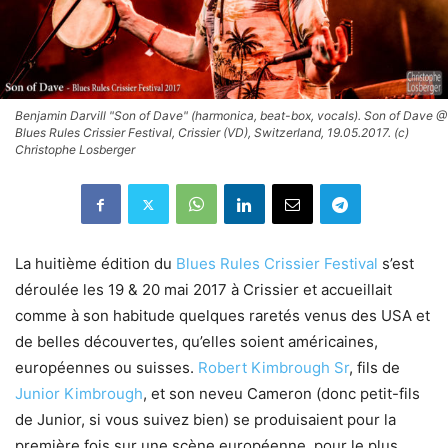
Benjamin Darvill "Son of Dave" (harmonica, beat-box, vocals). Son of Dave @
Blues Rules Crissier Festival, Crissier (VD), Switzerland, 19.05.2017. (c)
Christophe Losberger
La huitième édition du
Blues Rules Crissier Festival
s’est
déroulée les 19 & 20 mai 2017 à Crissier et accueillait
comme à son habitude quelques raretés venus des USA et
de belles découvertes, qu’elles soient américaines,
européennes ou suisses.
Robert Kimbrough Sr
, fils de
Junior Kimbrough
, et son neveu Cameron (donc petit-fils
de Junior, si vous suivez bien) se produisaient pour la
première fois sur une scène européenne, pour le plus