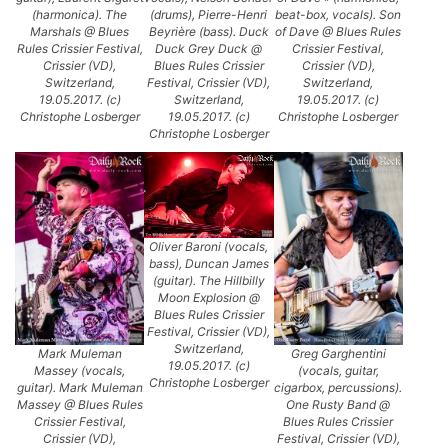
(harmonica). The
(drums), Pierre-Henri
beat-box, vocals). Son
Marshals @ Blues
Beyrière (bass). Duck
of Dave @ Blues Rules
Rules Crissier Festival,
Duck Grey Duck @
Crissier Festival,
Crissier (VD),
Blues Rules Crissier
Crissier (VD),
Switzerland,
Festival, Crissier (VD),
Switzerland,
19.05.2017. (c)
Switzerland,
19.05.2017. (c)
Christophe Losberger
19.05.2017. (c)
Christophe Losberger
Christophe Losberger
Oliver Baroni (vocals,
bass), Duncan James
(guitar). The Hillbilly
Moon Explosion @
Blues Rules Crissier
Festival, Crissier (VD),
Switzerland,
Mark Muleman
Greg Garghentini
19.05.2017. (c)
Massey (vocals,
(vocals, guitar,
Christophe Losberger
guitar). Mark Muleman
cigarbox, percussions).
Massey @ Blues Rules
One Rusty Band @
Crissier Festival,
Blues Rules Crissier
Crissier (VD),
Festival, Crissier (VD),