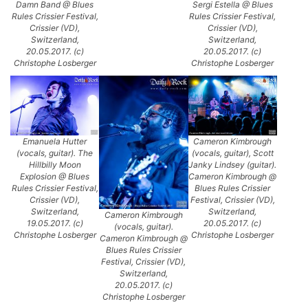
Damn Band @ Blues
Sergi Estella @ Blues
Rules Crissier Festival,
Rules Crissier Festival,
Crissier (VD),
Crissier (VD),
Switzerland,
Switzerland,
20.05.2017. (c)
20.05.2017. (c)
Christophe Losberger
Christophe Losberger
Emanuela Hutter
Cameron Kimbrough
(vocals, guitar). The
(vocals, guitar), Scott
Hillbilly Moon
Janky Lindsey (guitar).
Explosion @ Blues
Cameron Kimbrough @
Rules Crissier Festival,
Blues Rules Crissier
Crissier (VD),
Festival, Crissier (VD),
Switzerland,
Switzerland,
Cameron Kimbrough
19.05.2017. (c)
20.05.2017. (c)
(vocals, guitar).
Christophe Losberger
Christophe Losberger
Cameron Kimbrough @
Blues Rules Crissier
Festival, Crissier (VD),
Switzerland,
20.05.2017. (c)
Christophe Losberger