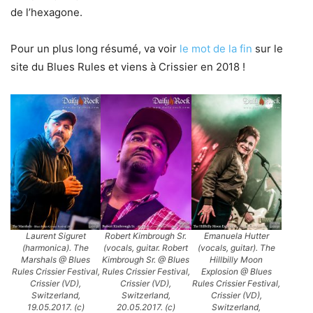
de l’hexagone.
Pour un plus long résumé, va voir
le mot de la fin
sur le
site du Blues Rules et viens à Crissier en 2018 !
Laurent Siguret
Robert Kimbrough Sr.
Emanuela Hutter
(harmonica). The
(vocals, guitar. Robert
(vocals, guitar). The
Marshals @ Blues
Kimbrough Sr. @ Blues
Hillbilly Moon
Rules Crissier Festival,
Rules Crissier Festival,
Explosion @ Blues
Crissier (VD),
Crissier (VD),
Rules Crissier Festival,
Switzerland,
Switzerland,
Crissier (VD),
19.05.2017. (c)
20.05.2017. (c)
Switzerland,