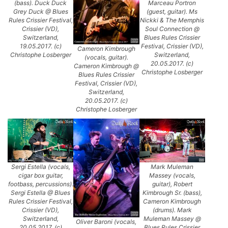
(bass). Duck Duck
Marceau Portron
Grey Duck @ Blues
(guest, guitar). Ms
Rules Crissier Festival,
Nickki & The Memphis
Crissier (VD),
Soul Connection @
Switzerland,
Blues Rules Crissier
19.05.2017. (c)
Festival, Crissier (VD),
Cameron Kimbrough
Christophe Losberger
Switzerland,
(vocals, guitar).
20.05.2017. (c)
Cameron Kimbrough @
Christophe Losberger
Blues Rules Crissier
Festival, Crissier (VD),
Switzerland,
20.05.2017. (c)
Christophe Losberger
Sergi Estella (vocals,
Mark Muleman
cigar box guitar,
Massey (vocals,
footbass, percussions).
guitar), Robert
Sergi Estella @ Blues
Kimbrough Sr. (bass),
Rules Crissier Festival,
Cameron Kimbrough
Crissier (VD),
(drums). Mark
Switzerland,
Muleman Massey @
Oliver Baroni (vocals,
20.05.2017. (c)
Blues Rules Crissier