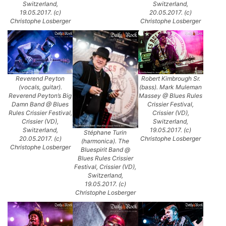
Switzerland,
Switzerland,
19.05.2017. (c)
20.05.2017. (c)
Christophe Losberger
Christophe Losberger
Reverend Peyton
Robert Kimbrough Sr.
(vocals, guitar).
(bass). Mark Muleman
Reverend Peyton’s Big
Massey @ Blues Rules
Damn Band @ Blues
Crissier Festival,
Rules Crissier Festival,
Crissier (VD),
Crissier (VD),
Switzerland,
Switzerland,
19.05.2017. (c)
Stéphane Turin
20.05.2017. (c)
Christophe Losberger
(harmonica). The
Christophe Losberger
Bluespirit Band @
Blues Rules Crissier
Festival, Crissier (VD),
Switzerland,
19.05.2017. (c)
Christophe Losberger