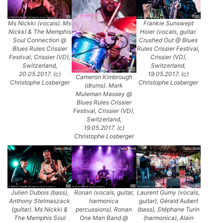
Ms Nickki (vocals). Ms
Frankie Sunswept
Nickki & The Memphis
Hoier (vocals, guitar.
Soul Connection @
Crushed Out @ Blues
Blues Rules Crissier
Rules Crissier Festival,
Festival, Crissier (VD),
Crissier (VD),
Switzerland,
Switzerland,
20.05.2017. (c)
19.05.2017. (c)
Cameron Kimbrough
Christophe Losberger
Christophe Losberger
(drums). Mark
Muleman Massey @
Blues Rules Crissier
Festival, Crissier (VD),
Switzerland,
19.05.2017. (c)
Christophe Losberger
Julien Dubois (bass),
Ronan (vocals, guitar,
Laurent Gumy (vocals,
Anthony Stelmaszack
harmonica
guitar), Gérald Aubert
(guitar). Ms Nickki &
percussions). Ronan
(bass), Stéphane Turin
The Memphis Soul
One Man Band @
(harmonica), Alain