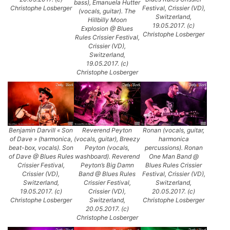
bass), Emanuela Hutter
Christophe Losberger
Festival, Crissier (VD),
(vocals, guitar). The
Switzerland,
Hillbilly Moon
19.05.2017. (c)
Explosion @ Blues
Christophe Losberger
Rules Crissier Festival,
Crissier (VD),
Switzerland,
19.05.2017. (c)
Christophe Losberger
Benjamin Darvill « Son
Reverend Peyton
Ronan (vocals, guitar,
of Dave » (harmonica,
(vocals, guitar), Breezy
harmonica
beat-box, vocals). Son
Peyton (vocals,
percussions). Ronan
of Dave @ Blues Rules
washboard). Reverend
One Man Band @
Crissier Festival,
Peyton’s Big Damn
Blues Rules Crissier
Crissier (VD),
Band @ Blues Rules
Festival, Crissier (VD),
Switzerland,
Crissier Festival,
Switzerland,
19.05.2017. (c)
Crissier (VD),
20.05.2017. (c)
Christophe Losberger
Switzerland,
Christophe Losberger
20.05.2017. (c)
Christophe Losberger