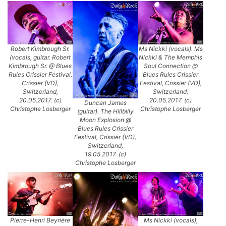
Robert Kimbrough Sr.
Ms Nickki (vocals). Ms
(vocals, guitar. Robert
Nickki & The Memphis
Kimbrough Sr. @ Blues
Soul Connection @
Rules Crissier Festival,
Blues Rules Crissier
Crissier (VD),
Festival, Crissier (VD),
Switzerland,
Switzerland,
20.05.2017. (c)
20.05.2017. (c)
Duncan James
Christophe Losberger
Christophe Losberger
(guitar). The Hillbilly
Moon Explosion @
Blues Rules Crissier
Festival, Crissier (VD),
Switzerland,
19.05.2017. (c)
Christophe Losberger
Pierre-Henri Beyrière
Ms Nickki (vocals),