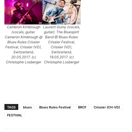
Cameron Kimbrough
Laurent Gumy (vocals,
(vocals, guitar.
guitar). The Bluespirit
Cameron Kimbrough @
Band @ Blues Rules
Blues Rules Crissier
Crissier Festival,
Festival, Crissier (VD),
Crissier (VD),
Switzerland,
Switzerland,
20.05.2017. (c)
19.05.2017. (c)
Christophe Losberger
Christophe Losberger
TAGS
blues
Blues Rules Festival
BRCF
Crissier (CH-VD)
FESTIVAL