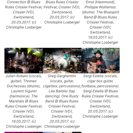
Connection @ Blues
Blues Rules Crissier
Ernst (Hammond),
Rules Crissier Festival,
Festival, Crissier (VD),
Philippe Wulliamoz
Crissier (VD),
Switzerland,
(drums). The Bluespirit
Switzerland,
20.05.2017. (c)
Band @ Blues Rules
20.05.2017. (c)
Christophe Losberger
Crissier Festival,
Christophe Losberger
Crissier (VD),
Switzerland,
19.05.2017. (c)
Christophe Losberger
Julien Robalo (vocals,
Greg Garghentini
Sergi Estella (vocals,
guitar), Thomas
(vocals, guitar,
cigar box guitar,
Duchezeau (drums),
cigarbox, percussions),
footbass, percussions).
Laurent Siguret
Léa Barbier (tap
Sergi Estella @ Blues
(harmonica). The
dancing). One Rusty
Rules Crissier Festival,
Marshals @ Blues
Band @ Blues Rules
Crissier (VD),
Rules Crissier Festival,
Crissier Festival,
Switzerland,
Crissier (VD),
Crissier (VD),
20.05.2017. (c)
Switzerland,
Switzerland,
Christophe Losberger
19.05.2017. (c)
20.05.2017. (c)
Christophe Losberger
Christophe Losberger