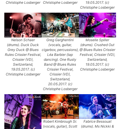
Christophe Losberger
Christophe Losberger
19.05.2017. (c)
Christophe Losberger
Nelson Schaer
Greg Garghentini
Moselle Spiller
(drums). Duck Duck
(vocals, guitar,
(drums). Crushed Out
Grey Duck @ Blues
cigarbox, percussions),
@ Blues Rules Crissier
Rules Crissier Festival,
Léa Barbier (tap
Festival, Crissier (VD),
Crissier (VD),
dancing). One Rusty
Switzerland,
Switzerland,
Band @ Blues Rules
19.05.2017. (c)
19.05.2017. (c)
Crissier Festival,
Christophe Losberger
Christophe Losberger
Crissier (VD),
Switzerland,
20.05.2017. (c)
Christophe Losberger
Robert Kimbrough Sr.
Fabrice Bessouat
(vocals, guitar), Scott
(drums). Ms Nickki &