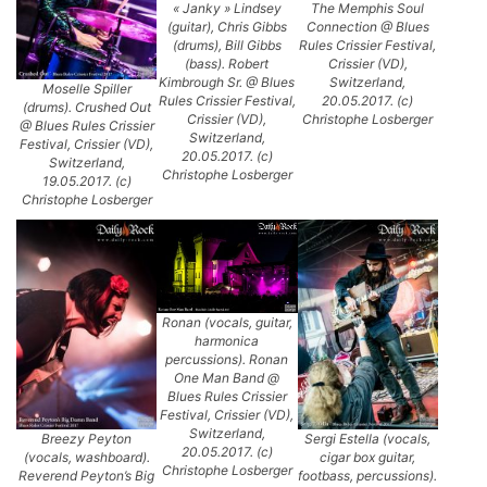
« Janky » Lindsey
The Memphis Soul
(guitar), Chris Gibbs
Connection @ Blues
(drums), Bill Gibbs
Rules Crissier Festival,
(bass). Robert
Crissier (VD),
Kimbrough Sr. @ Blues
Switzerland,
Moselle Spiller
Rules Crissier Festival,
20.05.2017. (c)
(drums). Crushed Out
Crissier (VD),
Christophe Losberger
@ Blues Rules Crissier
Switzerland,
Festival, Crissier (VD),
20.05.2017. (c)
Switzerland,
Christophe Losberger
19.05.2017. (c)
Christophe Losberger
Ronan (vocals, guitar,
harmonica
percussions). Ronan
One Man Band @
Blues Rules Crissier
Festival, Crissier (VD),
Switzerland,
Breezy Peyton
Sergi Estella (vocals,
20.05.2017. (c)
(vocals, washboard).
cigar box guitar,
Christophe Losberger
Reverend Peyton’s Big
footbass, percussions).