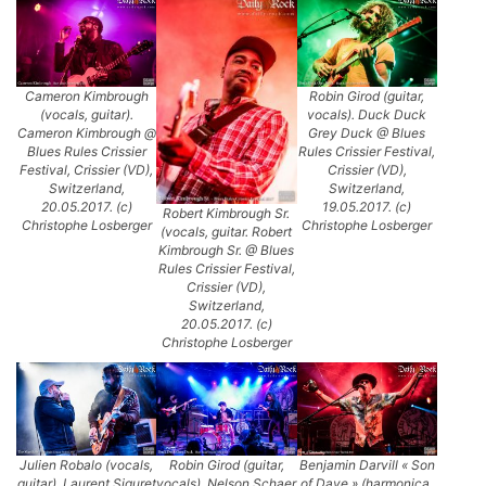
Cameron Kimbrough
Robin Girod (guitar,
(vocals, guitar).
vocals). Duck Duck
Cameron Kimbrough @
Grey Duck @ Blues
Blues Rules Crissier
Rules Crissier Festival,
Festival, Crissier (VD),
Crissier (VD),
Switzerland,
Switzerland,
20.05.2017. (c)
19.05.2017. (c)
Robert Kimbrough Sr.
Christophe Losberger
Christophe Losberger
(vocals, guitar. Robert
Kimbrough Sr. @ Blues
Rules Crissier Festival,
Crissier (VD),
Switzerland,
20.05.2017. (c)
Christophe Losberger
Julien Robalo (vocals,
Robin Girod (guitar,
Benjamin Darvill « Son
guitar), Laurent Siguret
vocals), Nelson Schaer
of Dave » (harmonica,