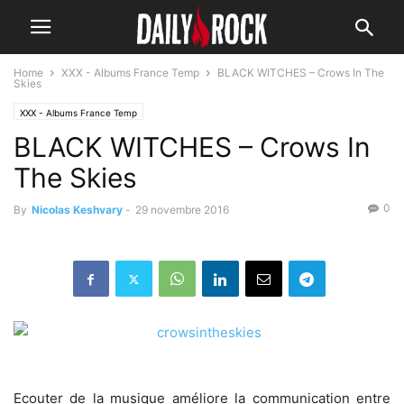
Home
XXX - Albums France Temp
BLACK WITCHES – Crows In The
Skies
XXX - Albums France Temp
BLACK WITCHES – Crows In
The Skies
0
By
Nicolas Keshvary
-
29 novembre 2016
Ecouter de la musique améliore la communication entre