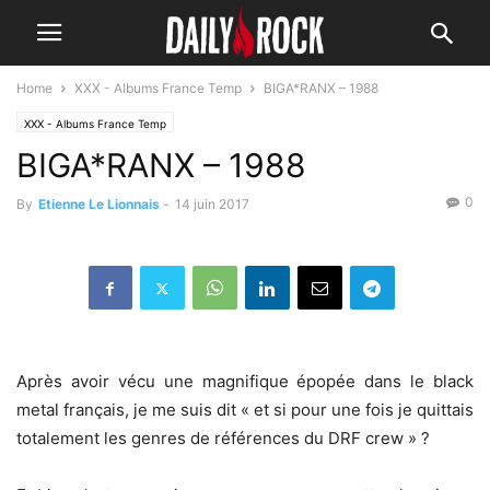
Home
XXX - Albums France Temp
BIGA*RANX – 1988
XXX - Albums France Temp
BIGA*RANX – 1988
0
By
Etienne Le Lionnais
-
14 juin 2017
Après avoir vécu une magnifique épopée dans le black
metal français, je me suis dit « et si pour une fois je quittais
totalement les genres de références du DRF crew » ?