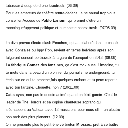
tabasser à coup de drone krautrock. (06.09)
Pour les amateurs de théâtre rentre-dedans, je ne saurai trop vous
conseiller Acceso de
Pablo Larrain
, qui promet d’être un
monologue/uppercut politique et humaniste assez trash. (07/08.09)
La diva provoc électroclash
Peaches
, qui a collaboré dans le passé
avec Gonzales ou Iggy Pop, revient en terres helvètes après son
fulgurant concert portnawak à la gare de l’aéroport en 2013. (09.09)
La fabrique Gomez des fanzines
, ça c’est rock aussi ! Imagine, tu
te mets dans la peau d’un pionnier du journalisme underground, tu
écris sur ce qui te branche,fais quelques crobars et tu peux repartir
avec ton fanzine. Chouette, non ? (10/11.09)
Cat’s eyes
, non pas le dessin animé quand on était gamin. C’est le
leader de The Horrors et sa copine chanteuse soprano qui
s’échappent au Vatican avec 12 musiciens pour nous offrir un électro
pop rock des plus planants. (12.09)
On ne présente plus le petit énervé breton
Miossec
, prêt à se battre