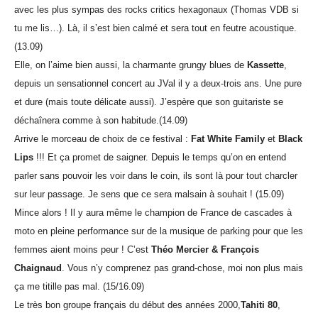
avec les plus sympas des rocks critics hexagonaux (Thomas VDB si
tu me lis…). Là, il s’est bien calmé et sera tout en feutre acoustique.
(13.09)
Elle, on l’aime bien aussi, la charmante grungy blues de
Kassette
,
depuis un sensationnel concert au JVal il y a deux-trois ans. Une pure
et dure (mais toute délicate aussi). J’espère que son guitariste se
déchaînera comme à son habitude.(14.09)
Arrive le morceau de choix de ce festival :
Fat White Family
et
Black
Lips
!!! Et ça promet de saigner. Depuis le temps qu’on en entend
parler sans pouvoir les voir dans le coin, ils sont là pour tout charcler
sur leur passage. Je sens que ce sera malsain à souhait ! (15.09)
Mince alors ! Il y aura même le champion de France de cascades à
moto en pleine performance sur de la musique de parking pour que les
femmes aient moins peur ! C’est
Théo Mercier & François
Chaignaud
. Vous n’y comprenez pas grand-chose, moi non plus mais
ça me titille pas mal. (15/16.09)
Le très bon groupe français du début des années 2000,
Tahiti 80
,