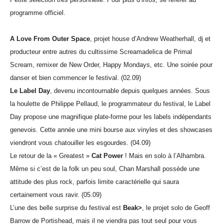
programme officiel.
A Love From Outer Space
, projet house d’Andrew Weatherhall, dj et
producteur entre autres du cultissime Screamadelica de Primal
Scream, remixer de New Order, Happy Mondays, etc. Une soirée pour
danser et bien commencer le festival. (02.09)
Le Label Day
, devenu incontournable depuis quelques années. Sous
la houlette de Philippe Pellaud, le programmateur du festival, le Label
Day propose une magnifique plate-forme pour les labels indépendants
genevois. Cette année une mini bourse aux vinyles et des showcases
viendront vous chatouiller les esgourdes. (04.09)
Le retour de la « Greatest »
Cat Power
! Mais en solo à l’Alhambra.
Même si c’est de la folk un peu soul, Chan Marshall possède une
attitude des plus rock, parfois limite caractérielle qui saura
certainement vous ravir. (05.09)
L’une des belle surprise du festival est
Beak>
, le projet solo de Geoff
Barrow de Portishead, mais il ne viendra pas tout seul pour vous