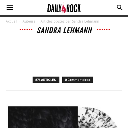
Accueil
Auteurs
Articles postés par Sandra Lehmann
SANDRA LEHMANN
876 ARTICLES
0 Commentaires