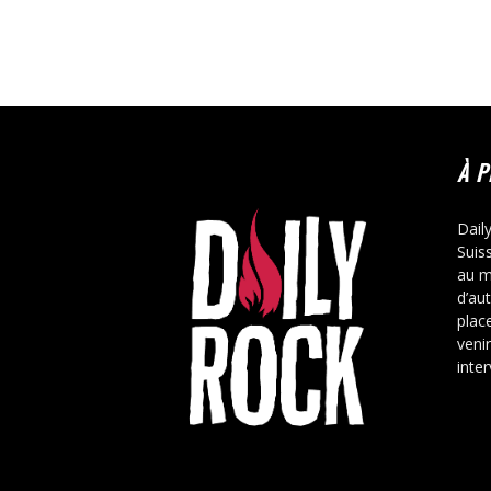
À 
Dail
Suis
au m
d’au
place
veni
inte