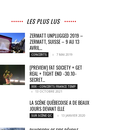
LES PLUS LUS
ZERMATT UNPLUGGED 2019 –
ZERMATT, SUISSE – 9 AU 13
AVRIL...
7 MAI 2019
CONCERTS
[PREVIEW] FAT SOCIETY + GET
REAL + TIGHT END -30.10-
SECRET...
XXX - CONCERTS FRANCE TEMP
13 OCTOBRE 2021
LA SCÈNE QUÉBECOISE A DE BEAUX
JOURS DEVANT ELLE
13 JANVIER 2020
SUR SCÈNE QC