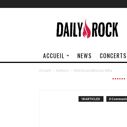
Daily
Rock
ACCUEIL
NEWS
CONCERTS
Accueil
Auteurs
Articles postés par Mika
18 ARTICLES
0 Commenta