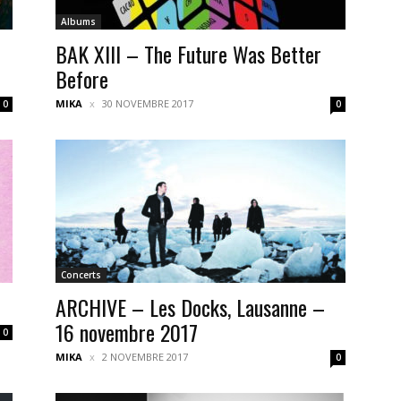
Albums
BAK XIII – The Future Was Better
Before
MIKA
30 NOVEMBRE 2017
0
0
Concerts
ARCHIVE – Les Docks, Lausanne –
16 novembre 2017
0
MIKA
2 NOVEMBRE 2017
0