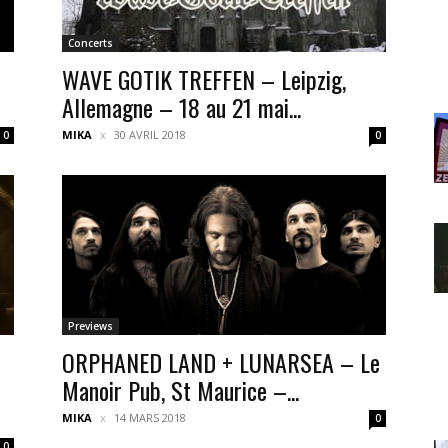
Concerts
WAVE GOTIK TREFFEN – Leipzig,
Allemagne – 18 au 21 mai...
MIKA
30 AVRIL 2018
0
0
Previews
ORPHANED LAND + LUNARSEA – Le
Manoir Pub, St Maurice –...
MIKA
14 MARS 2018
0
0