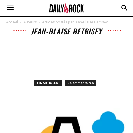
Accueil
Auteurs
Articles postés par Jean-Blaise Betrisey
JEAN-BLAISE BETRISEY
185 ARTICLES
0 Commentaires