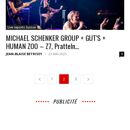
Live reports Suisse
MICHAEL SCHENKER GROUP + GUT’S +
HUMAN ZOO – Z7, Pratteln...
JEAN-BLAISE BETRISEY
23 MAI 2025
0
1
2
3
PUBLICITÉ