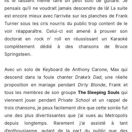
Ils le laissent même faire un petit solo de guitare. Je
pensais qu’il ne voudrait jamais descendre de là! La suite
est encore mieux avec l’arrivée sur les planches de Frank
Turner sous les cris nourris du public trop content de le
voir réapparaître. Celui-ci est amené à prouver son
doctorat en rock n’ roll en réussissant un Karaoké
complètement dédié à des chansons de Bruce
Springsteen.
Avec un solo de Keyboard de Anthony Carone, Max qui
descend dans la foule chanter
Drake’s Dad
, une réelle
proposition en mariage pendant
Dirty Blonde
, Frank et
tous les membres de son groupe
The Sleeping Souls
qui
viennent jouer pendant
Private School
et un rappel de
trois chansons, je peux facilement dire que cette soirée fut
une des plus divertissantes que j’ai vues au Metropolis
depuis longtemps. Rarement j’ai assisté à tant
d’enthousiasme, autant de la part du public que des