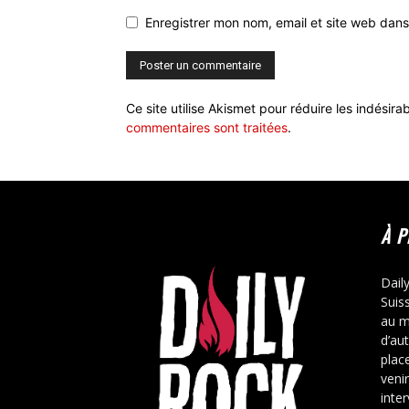
Enregistrer mon nom, email et site web dans
Ce site utilise Akismet pour réduire les indésira
commentaires sont traitées
.
À 
Dail
Suis
au m
d’au
place
veni
inte