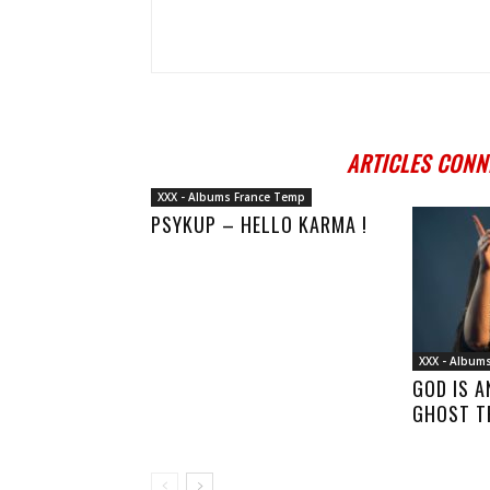
ARTICLES CONN
XXX - Albums France Temp
PSYKUP – HELLO KARMA !
XXX - Album
GOD IS 
GHOST T