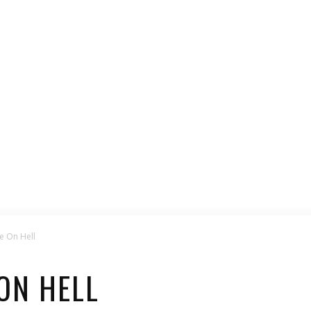
e On Hell
ON HELL