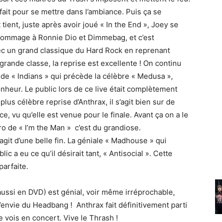
fait pour se mettre dans l’ambiance. Puis ça se
ient, juste après avoir joué « In the End », Joey se
 hommage à Ronnie Dio et Dimmebag, et c’est
vec un grand classique du Hard Rock en reprenant
 grande classe, la reprise est excellente ! On continu
 de « Indians » qui précède la célèbre « Medusa »,
onheur. Le public lors de ce live était complètement
lus célèbre reprise d’Anthrax, il s’agit bien sur de
nce, vu qu’elle est venue pour le finale. Avant ça on a le
ro de « I’m the Man » c’est du grandiose.
agit d’une belle fin. La géniale « Madhouse » qui
ic a eu ce qu’il désirait tant, « Antisocial ». Cette
parfaite.
t aussi en DVD) est génial, voir même irréprochable,
l’envie du Headbang ! Anthrax fait définitivement parti
 vois en concert. Vive le Thrash !