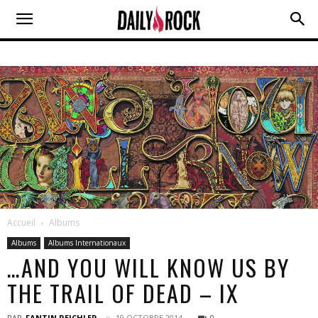
Accueil
Albums
Albums
Albums Internationaux
…AND YOU WILL KNOW US BY
THE TRAIL OF DEAD – IX
PAR
FANTIN REICHLER
19 OCTOBRE 2014
0