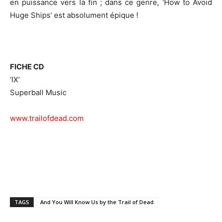
en puissance vers la fin ; dans ce genre, ‘How to Avoid
Huge Ships’ est absolument épique !
FICHE CD
‘IX’
Superball Music
www.trailofdead.com
TAGS
And You Will Know Us by the Trail of Dead