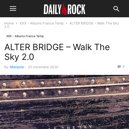
Home
XXX - Albums France Temp
ALTER BRIDGE – Walk The Sky
2.0
XXX - Albums France Temp
ALTER BRIDGE – Walk The
Sky 2.0
0
By
Marjorie
-
25 novembre 2020