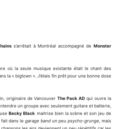
Chains
s’arrêtait à Montréal accompagné de
Monster
re où la seule musique existante était le chant des
dans la « bigtown ». J’étais fin prêt pour une bonne dose
nin, originaire de Vancouver
The Pack AD
qui ouvre la
entendre un groupe avec seulement guitare et batterie,
teuse
Becky Black
maitrise bien la scène et son jeu de
fait dans le
garage band
un peu
psycho-grunge
, mais
 chansons les airs deviennent un peu répétitifs car les