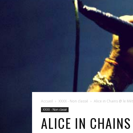
Accueil
XXXX - Non classé
Alice in Chains @ le Mé
XXXX - Non classé
ALICE IN CHAINS