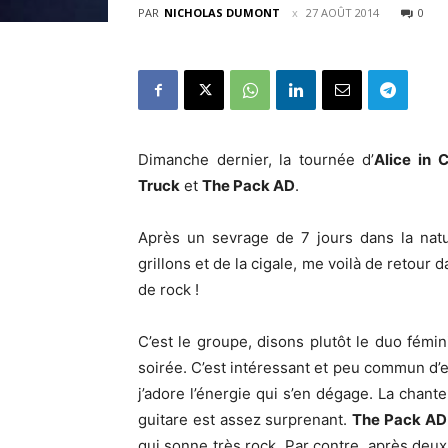
PAR
NICHOLAS DUMONT
27 AOÛT 2014
0
Dimanche dernier, la tournée d’
Alice in 
Truck
et
The Pack AD
.
Après un sevrage de 7 jours dans la natu
grillons et de la cigale, me voilà de retour 
de rock !
C’est le groupe, disons plutôt le duo fémi
soirée. C’est intéressant et peu commun d’
j’adore l’énergie qui s’en dégage. La chan
guitare est assez surprenant.
The Pack AD
qui sonne très rock. Par contre, après deux