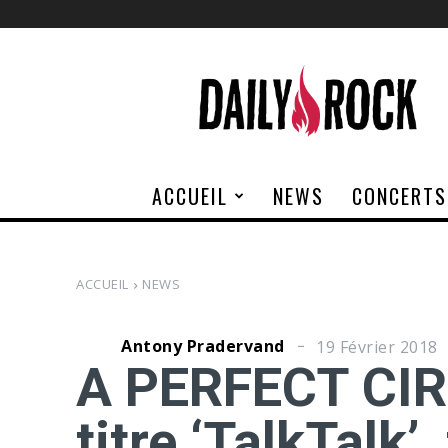
Daily
Rock
ACCUEIL
NEWS
CONCERTS
ACCUEIL
NEWS
Antony Pradervand
19 Février 2018
A PERFECT CIRC
titre ‘TalkTalk’,