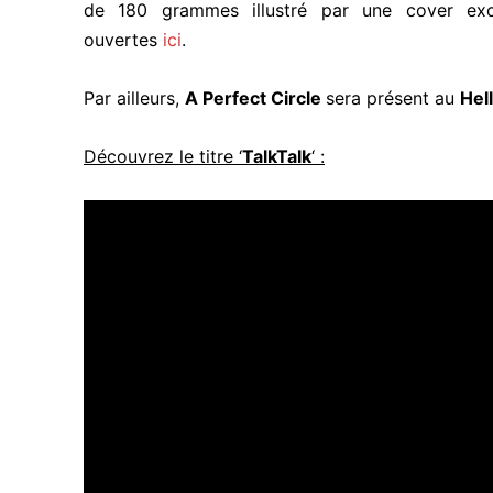
de 180 grammes illustré par une cover excl
ouvertes
ici
.
Par ailleurs,
A Perfect Circle
sera présent au
Hel
Découvrez le titre ‘
TalkTalk
‘ :