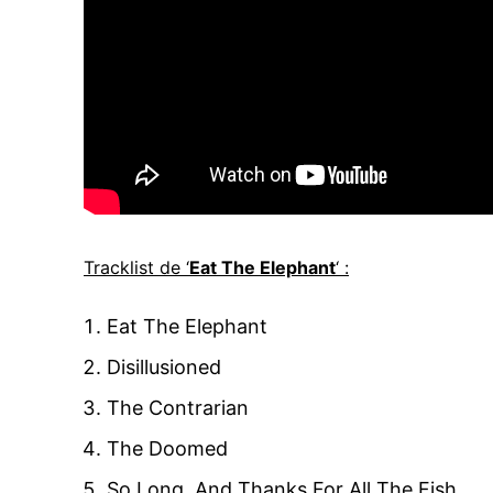
Tracklist de ‘
Eat The Elephant
‘ :
Eat The Elephant
Disillusioned
The Contrarian
The Doomed
So Long, And Thanks For All The Fish