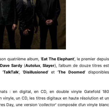
son quatrième album, ‘
Eat The Elephant
‘, le premier depuis
Dave Sardy
(
Autolux
,
Slayer
), l’album de douze titres est
 ‘
TalkTalk
‘, ‘
Disillusioned
‘ et ‘
The Doomed
‘ disponible
rmats : en digital, en CD, en double vinyle Gatefold 180
inyle, un CD, les titres digitaux en haute résolution et un
res Day, une version ‘
collector
‘ composée d’un vinyle blan