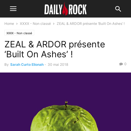
Home
XXXX - Non classé
ZEAL & ARDOR présente ‘Built On Ashes’ !
XXXX - Non classé
ZEAL & ARDOR présente
‘Built On Ashes’ !
0
By
Sarah Curto Elionah
-
30 mai 2018