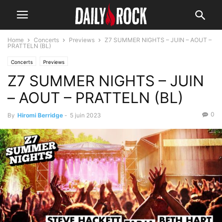
Home
Concerts
Previews
Z7 SUMMER NIGHTS – JUIN – AOUT –
PRATTELN (BL)
Concerts
Previews
Z7 SUMMER NIGHTS – JUIN
– AOUT – PRATTELN (BL)
0
By
Hiromi Berridge
-
5 juin 2023