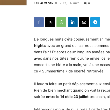
PAR
ALEX GENIN
22 JUIN 2022
0
De longues nuits d’été copieusement animée
Nights
avec un grand oui car nous sommes fér
dans l’air ! Et après deux longues années pa
avec dans nos têtes rien qu’une envie, cell
concert une bière à la main, voilà une occa
ce « Summertime » de liberté retrouvée !
Il faudra faire un petit déplacement aux env
Rien de bien méchant quand on voit la récomp
soirée
entre le 14 et le 23 juillet
prochain, al
Intéressons-nous de plus près à cette trè