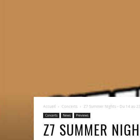
Accueil
Concerts
Z7 Summer Nights – Du 14 au 23 j
Concerts
News
Previews
Z7 SUMMER NIGHT