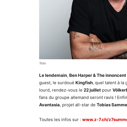
Toto
Le lendemain
,
Ben Harper & The innoncent
guest, le surdoué
Kingfish
, quel talent à l
lourd, rendez-vous le
22 juillet
pour
Völker
fans du groupe allemand seront ravis ! Enf
Avantasia
, projet all-star de
Tobias Samme
Toutes les infos sur :
www.z-7.ch/z7summe