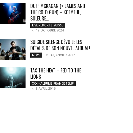
DUFF MCKAGAN (+ JAMES AND
THE COLD GUN) – KOFMEHL,
SOLEURE...
LIVE REPORTS SUISSE
19 OCTOBRE 2024
SUICIDE SILENCE DÉVOILE LES
DÉTAILS DE SON NOUVEL ALBUM !
30 JANVIER 2017
NEWS
TAX THE HEAT – FED TO THE
LIONS
XXX - ALBUMS FRANCE TEMP
8 AVRIL 2016