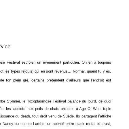
vice.
se Festival est bien un événement particulier. On en a toujours
tôt les types réjouis) qui en sont revenus… Normal, quand tu y es,
e ton plein gré, certains prétendent d’ailleurs que l’endroit est
mbe St-Imier, le Toxoplasmose Festival balance du lourd, de quoi
e, les ‘addicts’ aux poils de chats ont droit à Age Of Woe, triple
issance du death, tout droit venu de Suède. Ils partagent l’affiche
 Nancy ou encore Lambs, un apéritif entre black metal et crust,