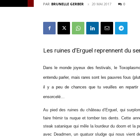
PAR
BRUNELLE GERBER
20 MAI 2017
0
Les ruines d’Erguel reprennent du ser
Dans le monde joyeux des festivals, le Toxoplasmo
entendu parler, mais rares sont les pauvres fous (plu
il y a peu de chances que tu veuilles en repartir d
ensorcelé…
Au pied des ruines du château d’Erguel, qui surplo
faire frémir ta nuque et tomber tes dents. Cette anné
steak satanique qui mêle la lourdeur du doom et la pu
avec Deadmen, un quatuor sludge qui nous vient de