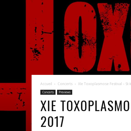
Accueil
Concerts
XIe Toxoplasmose Festival – St-I
Concerts
Previews
XIE TOXOPLASMOS
2017