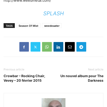
http://www.weedmetal.com/
SPLASH
TAGS
Season Of Mist
weedeaater
Previous article
Next article
Crowbar – Rocking Chair,
Un nouvel album pour The
Vevey – 20 février 2015
Darkness