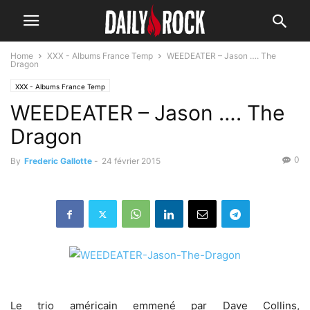
Home
XXX - Albums France Temp
WEEDEATER – Jason …. The
Dragon
XXX - Albums France Temp
WEEDEATER – Jason …. The
Dragon
0
By
Frederic Gallotte
-
24 février 2015
Le trio américain emmené par Dave Collins,