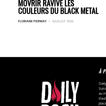
MOVRIR RAVIVE LES
COULEURS DU BLACK METAL
FLORIANE PIERMAY
4 JUILLET 2026
À 
Dail
Suis
au m
d’au
place