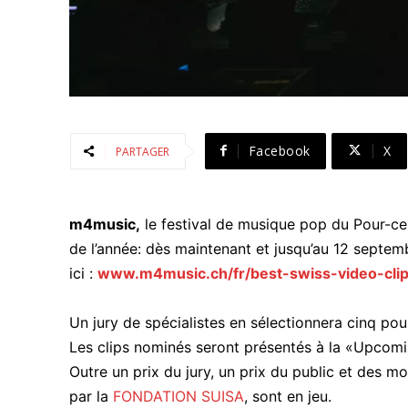
Facebook
X
PARTAGER
m4music,
le festival de musique pop du Pour-cent
de l’année: dès maintenant et jusqu’au 12 septe
ici :
www.m4music.ch/fr/best-swiss-video-cli
Un jury de spécialistes en sélectionnera cinq pou
Les clips nominés seront présentés à la «Upco
Outre un prix du jury, un prix du public et des m
par la
FONDATION SUISA
, sont en jeu.