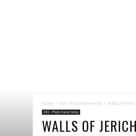
Accueil
XXX - Photo France temp
Walls Of Jericho
XXX - Photo France temp
WALLS OF JERIC