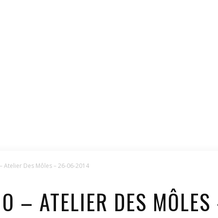
 – Atelier Des Môles – 26-06-2014
HO – ATELIER DES MÔLES