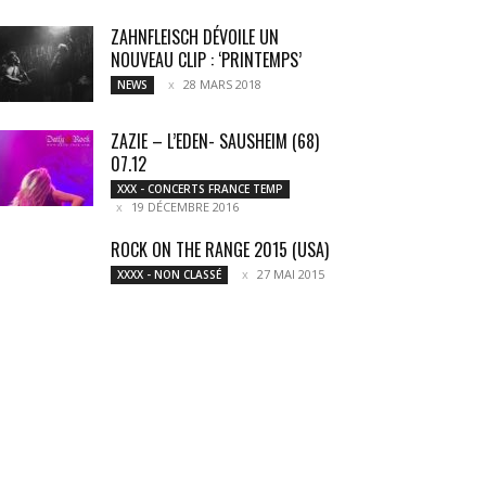
ZAHNFLEISCH DÉVOILE UN
NOUVEAU CLIP : ‘PRINTEMPS’
28 MARS 2018
NEWS
ZAZIE – L’EDEN- SAUSHEIM (68)
07.12
XXX - CONCERTS FRANCE TEMP
19 DÉCEMBRE 2016
ROCK ON THE RANGE 2015 (USA)
27 MAI 2015
XXXX - NON CLASSÉ