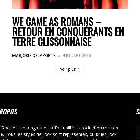
WE CAME AS ROMANS –
RETOUR EN CONQUÉRANTS EN
TERRE CLISSONNAISE
MARJORIE DELAPORTE
4 JUILLET 2026
Voir plus
PROPOS
S
y Rock est un magazine sur l'actualité du rock et du rock en
se. Tous les styles de rock sont représentés, du blues rock