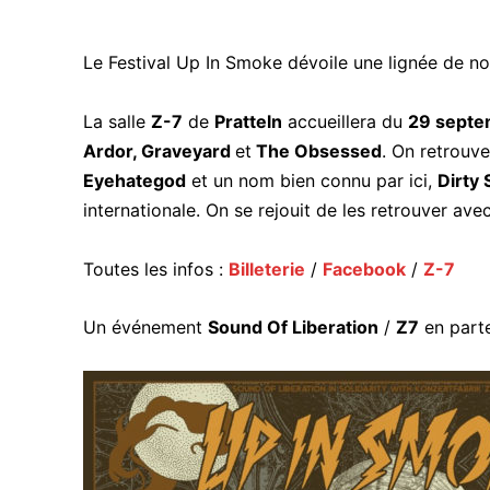
Le Festival Up In Smoke dévoile une lignée de no
La salle
Z-7
de
Pratteln
accueillera du
29 septe
Ardor, Graveyard
et
The Obsessed
. On retrouv
Eyehategod
et un nom bien connu par ici,
Dirty
internationale. On se rejouit de les retrouver avec
Toutes les infos :
Billeterie
/
Facebook
/
Z-
7
Un événement
Sound Of Liberation
/
Z7
en part