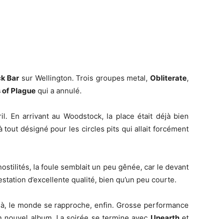
k Bar
sur Wellington. Trois groupes metal,
Obliterate
,
 of Plague
qui a annulé.
l. En arrivant au Woodstock, la place était déjà bien
tout désigné pour les circles pits qui allait forcément
stilités, la foule semblait un peu gênée, car le devant
station d’excellente qualité, bien qu’un peu courte.
à, le monde se rapproche, enfin. Grosse performance
n nouvel album. La soirée se termine avec
Unearth
et