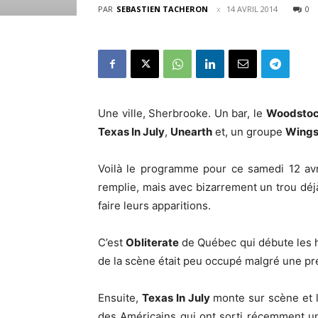
PAR
SEBASTIEN TACHERON
14 AVRIL 2014
0
Une ville, Sherbrooke. Un bar, le
Woodstoc
Texas In July
,
Unearth
et, un groupe
Wings
Voilà le programme pour ce samedi 12 avri
remplie, mais avec bizarrement un trou déjà 
faire leurs apparitions.
C’est
Obliterate
de Québec qui débute les ho
de la scène était peu occupé malgré une pre
Ensuite,
Texas In July
monte sur scène et l
des Américains qui ont sorti récemment u