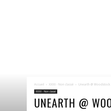
Accueil
XXXX - Non classé
Unearth @ Woodstock B
XXXX - Non classé
UNEARTH @ WOOD