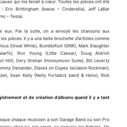
 cause qui me tenait à cœur. Toutes les pièces ont été
 : Eric Brittingham (basse – Cinderella), Jeff LaBar
ms – Tesla).
ar eux. Par la suite, on a envoyé les chansons aux
 les pièces. Il y a une belle brochette d’artistes comme
Ilous (Great White), Bumblefoot (GNR), Mark Slaughter
warfs), Ron Young (Little Caesar), Doug Aldrich
il Hill), Dery Grehan (Honeymoon Suite), Bill Leverty
 Tommy Denander, Slaves on Dopes (w/Jason Rockman),
eel, Sean Kelly (Nelly Furtado’s band & Helix), Rick
strement et de création d’albums quand il y a tant
presque chaque musicien a son Garage Band ou son Pro
istes chez lui, par email, on s’envoie les fichiers. On