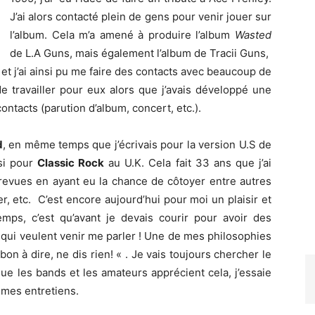
J’ai alors contacté plein de gens pour venir jouer sur
l’album. Cela m’a amené à produire l’album
Wasted
de L.A Guns, mais également l’album de Tracii Guns,
 et j’ai ainsi pu me faire des contacts avec beaucoup de
e travailler pour eux alors que j’avais développé une
ntacts (parution d’album, concert, etc.).
d
, en même temps que j’écrivais pour la version U.S de
ssi pour
Classic Rock
au U.K. Cela fait 33 ans que j’ai
revues en ayant eu la chance de côtoyer entre autres
, etc. C’est encore aujourd’hui pour moi un plaisir et
ps, c’est qu’avant je devais courir pour avoir des
s qui veulent venir me parler ! Une de mes philosophies
bon à dire, ne dis rien! « . Je vais toujours chercher le
ue les bands et les amateurs apprécient cela, j’essaie
 mes entretiens.