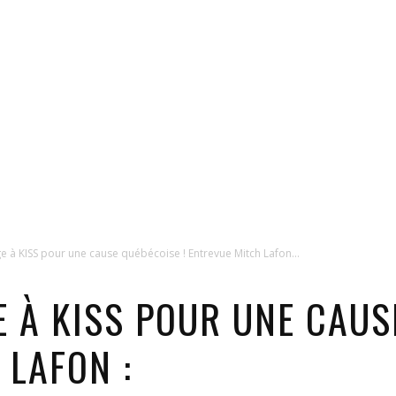
 KISS pour une cause québécoise ! Entrevue Mitch Lafon...
À KISS POUR UNE CAUSE
 LAFON :