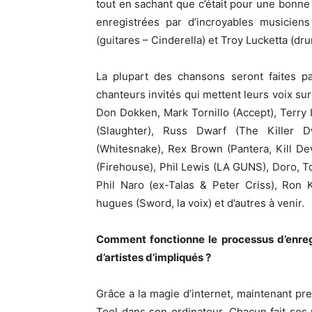
tout en sachant que c’était pour une bonne
enregistrées par d’incroyables musiciens
(guitares – Cinderella) et Troy Lucketta (dru
La plupart des chansons seront faites p
chanteurs invités qui mettent leurs voix sur
Don Dokken, Mark Tornillo (Accept), Terry 
(Slaughter), Russ Dwarf (The Killer D
(Whitesnake), Rex Brown (Pantera, Kill Dev
(Firehouse), Phil Lewis (LA GUNS), Doro,
Phil Naro (ex-Talas & Peter Criss), Ron K
hugues (Sword, la voix) et d’autres à venir.
Comment fonctionne le processus d’enregi
d’artistes d’impliqués ?
Grâce a la magie d’internet, maintenant 
Tool dans son ordinateur. Chacun fait ses p