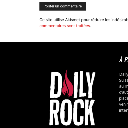
Ce site utilise Akismet pour réduire les indésira
commentaires sont traitées
.
À 
Dail
Suis
au m
d’au
place
veni
inte