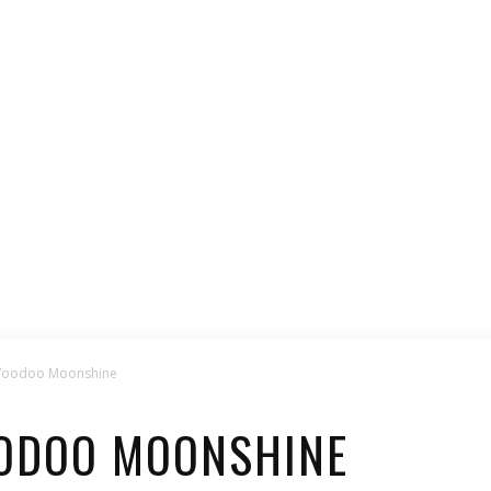
Voodoo Moonshine
OODOO MOONSHINE