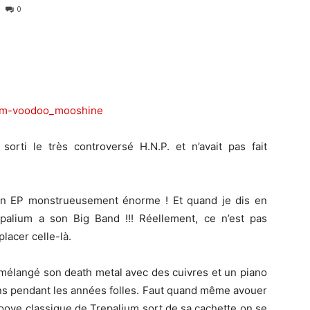
0
orti le très controversé H.N.P. et n’avait pas fait
 un EP monstrueusement énorme ! Et quand je dis en
palium a son Big Band !!! Réellement, ce n’est pas
lacer celle-là.
a mélangé son death metal avec des cuivres et un piano
ns pendant les années folles. Faut quand même avouer
oove classique de Trepalium sort de sa cachette on se