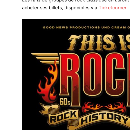
acheter ses billets, disponibles via
Ticketcorner
.